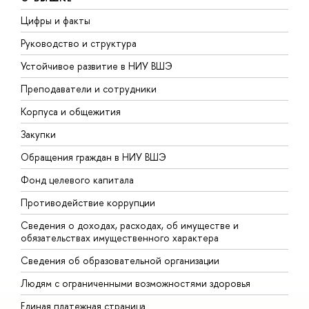
Цифры и факты
Л
Руководство и структура
Д
Устойчивое развитие в НИУ ВШЭ
О
Преподаватели и сотрудники
П
Корпуса и общежития
В
Закупки
П
Обращения граждан в НИУ ВШЭ
А
Фонд целевого капитала
Д
Противодействие коррупции
Ц
Сведения о доходах, расходах, об имуществе и
Б
обязательствах имущественного характера
О
Сведения об образовательной организации
О
Людям с ограниченными возможностями здоровья
Единая платежная страница